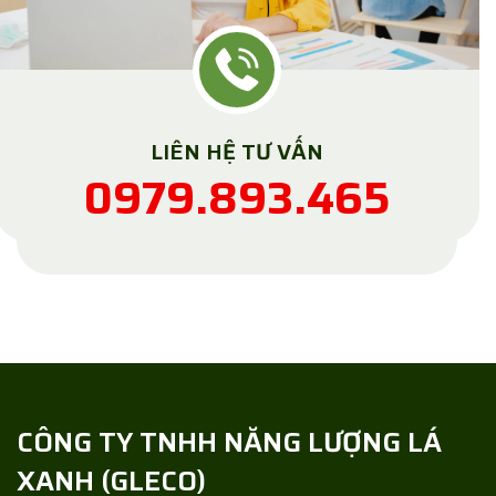
LIÊN HỆ TƯ VẤN
0979.893.465
CÔNG TY TNHH NĂNG LƯỢNG LÁ
XANH
(
GLECO
)