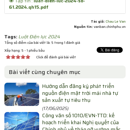
Tập tin :
luat-dien-luc-2024-so-
61.2024.qh15.pdf
Tác giả:
Chau Le Van
Nguồn tin:
vanban.chinhphu.vn
Tags:
Luật Điện lực 2024
Tổng số điểm của bài viết là: 5 trong 1 đánh giá
Xếp hạng:
5
-
1
phiếu bầu
Click để đánh giá bài viết
Bài viết cùng chuyên mục
Hướng dẫn đăng ký phát triển
nguồn điện mặt trời mái nhà tự
sản xuất tự tiêu thụ
(17/06/2025)
Công văn số 1010/EVN-TTD: kế
hoạch triển khai Nghị quyết của
Chính phủ về tháo gỡ vướng mắc,