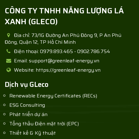
CÔNG TY TNHH NĂNG LƯỢNG LÁ
XANH
(
GLECO
)
Địa chỉ:
73/1G Đường An Phú Đông 9, P An Phú
Đông, Quận 12, TP Hồ Chí Minh
Điện thoại:
0979.893.465 - 0902.786.754
Email:
support@greenleaf-energy.vn
Website:
https://greenleaf-energy.vn
Dịch vụ GLeco
Renewable Energy Certificates (RECs)
ESG Consulting
Phát triển dự án
Tổng thầu Điện mặt trời (EPC)
Thiết kế & Kỹ thuật